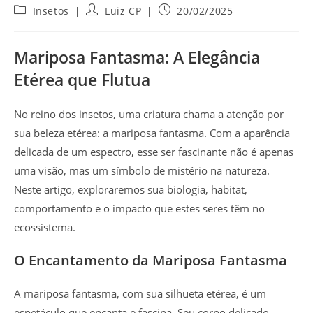
Categoria
Autor
Post
Insetos
Luiz CP
20/02/2025
do
do
publicado:
post:
post:
Mariposa Fantasma: A Elegância
Etérea que Flutua
No reino dos insetos, uma criatura chama a atenção por
sua beleza etérea: a mariposa fantasma. Com a aparência
delicada de um espectro, esse ser fascinante não é apenas
uma visão, mas um símbolo de mistério na natureza.
Neste artigo, exploraremos sua biologia, habitat,
comportamento e o impacto que estes seres têm no
ecossistema.
O Encantamento da Mariposa Fantasma
A mariposa fantasma, com sua silhueta etérea, é um
espetáculo que encanta e fascina. Seu corpo delicado,