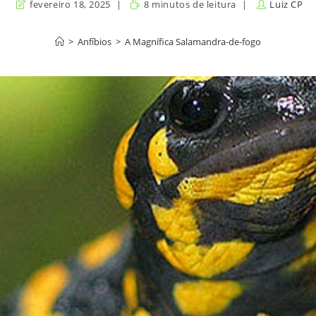
fevereiro 18, 2025
8 minutos de leitura
Luiz CP
>
Anfíbios
>
A Magnífica Salamandra-de-fogo