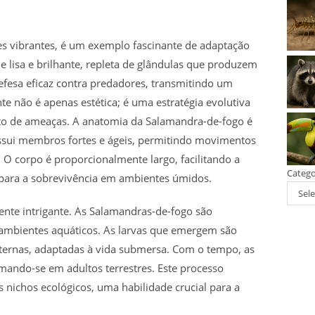
s vibrantes, é um exemplo fascinante de adaptação
le lisa e brilhante, repleta de glândulas que produzem
efesa eficaz contra predadores, transmitindo um
nte não é apenas estética; é uma estratégia evolutiva
o de ameaças. A anatomia da Salamandra-de-fogo é
ssui membros fortes e ágeis, permitindo movimentos
 O corpo é proporcionalmente largo, facilitando a
Catego
 para a sobrevivência em ambientes úmidos.
Sele
mente intrigante. As Salamandras-de-fogo são
ambientes aquáticos. As larvas que emergem são
ternas, adaptadas à vida submersa. Com o tempo, as
mando-se em adultos terrestres. Este processo
s nichos ecológicos, uma habilidade crucial para a