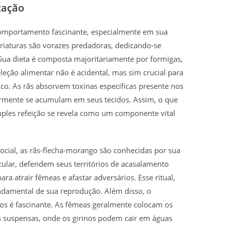
tação
omportamento fascinante, especialmente em sua
riaturas são vorazes predadoras, dedicando-se
 Sua dieta é composta majoritariamente por formigas,
eção alimentar não é acidental, mas sim crucial para
ico. As rãs absorvem toxinas específicas presente nos
rmente se acumulam em seus tecidos. Assim, o que
mples refeição se revela como um componente vital
ial, as rãs-flecha-morango são conhecidas por sua
icular, defendem seus territórios de acasalamento
ra atrair fêmeas e afastar adversários. Esse ritual,
ndamental de sua reprodução. Além disso, o
s é fascinante. As fêmeas geralmente colocam os
s suspensas, onde os girinos podem cair em águas