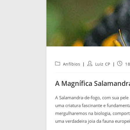
Categoria
Autor
Post
Anfíbios
Luiz CP
18
do
do
publi
post:
post:
A Magnífica Salamandr
A Salamandra-de-fogo, com sua pele 
uma criatura fascinante e fundamenta
mergulharemos na biologia, comporta
uma verdadeira joia da fauna europei