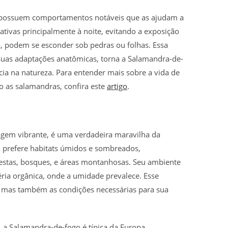
 possuem comportamentos notáveis que as ajudam a
ativas principalmente à noite, evitando a exposição
ia, podem se esconder sob pedras ou folhas. Essa
s suas adaptações anatômicas, torna a Salamandra-de-
ia na natureza. Para entender mais sobre a vida de
o as salamandras, confira este
artigo
.
agem vibrante, é uma verdadeira maravilha da
o prefere habitats úmidos e sombreados,
estas, bosques, e áreas montanhosas. Seu ambiente
éria orgânica, onde a umidade prevalece. Esse
 mas também as condições necessárias para sua
, a Salamandra-de-fogo é típica da Europa,