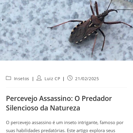
Categoria
Autor
Post
Insetos
Luiz CP
21/02/2025
do
do
publicado:
post:
post:
Percevejo Assassino: O Predador
Silencioso da Natureza
O percevejo assassino é um inseto intrigante, famoso por
suas habilidades predatórias. Este artigo explora seus