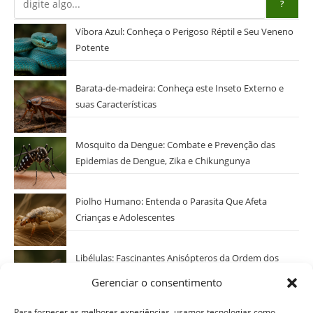
?
Víbora Azul: Conheça o Perigoso Réptil e Seu Veneno
Potente
Barata-de-madeira: Conheça este Inseto Externo e
suas Características
Mosquito da Dengue: Combate e Prevenção das
Epidemias de Dengue, Zika e Chikungunya
Piolho Humano: Entenda o Parasita Que Afeta
Crianças e Adolescentes
Libélulas: Fascinantes Anisópteros da Ordem dos
Odonatos
Gerenciar o consentimento
Categorias
Para fornecer as melhores experiências, usamos tecnologias como