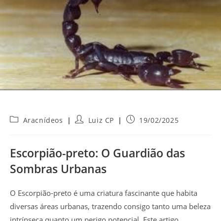
Categoria
Autor
Post
Aracnídeos
Luiz CP
19/02/2025
do
do
publicado:
post:
post:
Escorpião-preto: O Guardião das
Sombras Urbanas
O Escorpião-preto é uma criatura fascinante que habita
diversas áreas urbanas, trazendo consigo tanto uma beleza
intrínseca quanto um perigo potencial. Este artigo