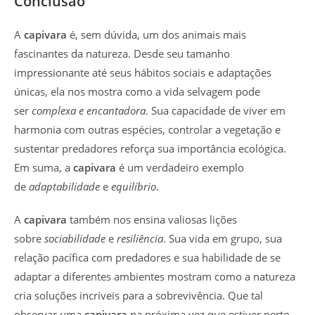
Conclusão
A
capivara
é, sem dúvida, um dos animais mais
fascinantes da natureza. Desde seu tamanho
impressionante até seus hábitos sociais e adaptações
únicas, ela nos mostra como a vida selvagem pode
ser
complexa e encantadora
. Sua capacidade de viver em
harmonia com outras espécies, controlar a vegetação e
sustentar predadores reforça sua importância ecológica.
Em suma, a
capivara
é um verdadeiro exemplo
de
adaptabilidade
e
equilíbrio
.
A
capivara
também nos ensina valiosas lições
sobre
sociabilidade
e
resiliência
. Sua vida em grupo, sua
relação pacífica com predadores e sua habilidade de se
adaptar a diferentes ambientes mostram como a natureza
cria soluções incríveis para a sobrevivência. Que tal
observar uma
capivara
na próxima vez que estiver perto