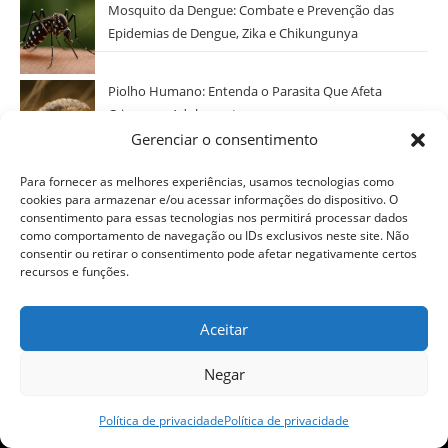
Mosquito da Dengue: Combate e Prevenção das
Epidemias de Dengue, Zika e Chikungunya
Piolho Humano: Entenda o Parasita Que Afeta
Crianças e Adolescentes
Gerenciar o consentimento
Libélulas: Fascinantes Anisópteros da Ordem dos
Para fornecer as melhores experiências, usamos tecnologias como
Odonatos
cookies para armazenar e/ou acessar informações do dispositivo. O
consentimento para essas tecnologias nos permitirá processar dados
como comportamento de navegação ou IDs exclusivos neste site. Não
Categorias
consentir ou retirar o consentimento pode afetar negativamente certos
recursos e funções.
Selecionar Categoria
Aceitar
Negar
Política de privacidade
Política de privacidade