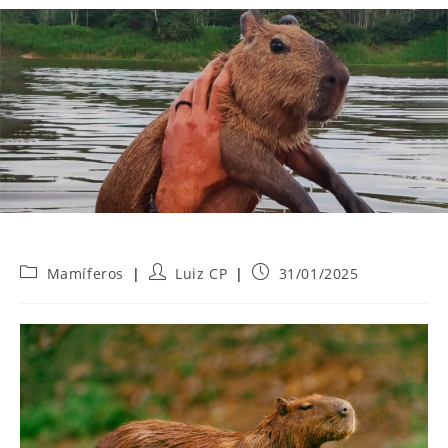
Categoria
Autor
Post
Mamíferos
Luiz CP
31/01/2025
do
do
publicado:
post:
post: