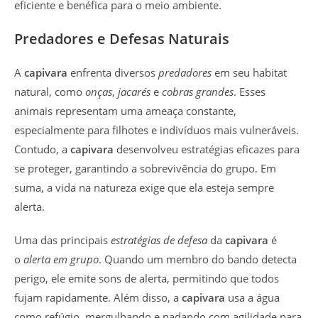
eficiente e benéfica para o meio ambiente.
Predadores e Defesas Naturais
A
capivara
enfrenta diversos
predadores
em seu habitat
natural, como
onças
,
jacarés
e
cobras grandes
. Esses
animais representam uma ameaça constante,
especialmente para filhotes e indivíduos mais vulneráveis.
Contudo, a
capivara
desenvolveu estratégias eficazes para
se proteger, garantindo a sobrevivência do grupo. Em
suma, a vida na natureza exige que ela esteja sempre
alerta.
Uma das principais
estratégias de defesa
da
capivara
é
o
alerta em grupo
. Quando um membro do bando detecta
perigo, ele emite sons de alerta, permitindo que todos
fujam rapidamente. Além disso, a
capivara
usa a água
como refúgio, mergulhando e nadando com agilidade para