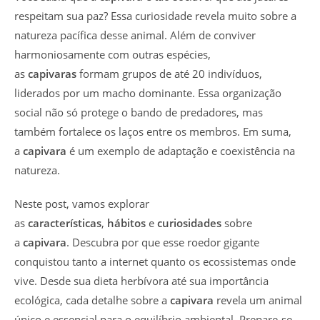
respeitam sua paz? Essa curiosidade revela muito sobre a
natureza pacífica desse animal. Além de conviver
harmoniosamente com outras espécies,
as
capivaras
formam grupos de até 20 indivíduos,
liderados por um macho dominante. Essa organização
social não só protege o bando de predadores, mas
também fortalece os laços entre os membros. Em suma,
a
capivara
é um exemplo de adaptação e coexistência na
natureza.
Neste post, vamos explorar
as
características
,
hábitos
e
curiosidades
sobre
a
capivara
. Descubra por que esse roedor gigante
conquistou tanto a internet quanto os ecossistemas onde
vive. Desde sua dieta herbívora até sua importância
ecológica, cada detalhe sobre a
capivara
revela um animal
único e essencial para o equilíbrio ambiental. Prepare-se