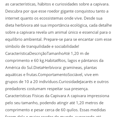
as características, hábitos e curiosidades sobre a capivara.
Descubra por que esse roedor gigante conquistou tanto a
internet quanto os ecossistemas onde vive. Desde sua
dieta herbívora até sua importância ecológica, cada detalhe
sobre a capivara revela um animal único e essencial para o
equilíbrio ambiental. Prepare-se para se encantar com esse
símbolo de tranquilidade e sociabilidade!
CaracterísticaDescriçãoTamanhoAté 1,20 m de
comprimento e 60 kg.HabitatRios, lagos e pântanos da
América do Sul.DietaHerbívora: gramíneas, plantas
aquáticas e frutas.ComportamentoSociável, vive em
grupos de 10 a 20 indivíduos.CuriosidadeJacarés e outros
predadores costumam respeitar sua presença.
Características Físicas da Capivara A capivara impressiona
pelo seu tamanho, podendo atingir até 1,20 metros de
comprimento e pesar cerca de 60 quilos. Essas medidas
fazem dela o maior roedor do mundo, superando até