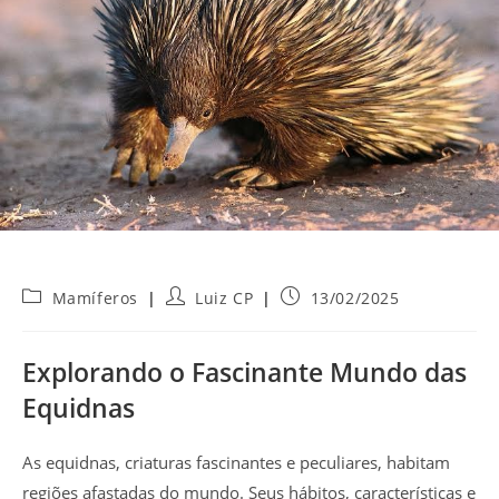
Categoria
Autor
Post
Mamíferos
Luiz CP
13/02/2025
do
do
publicado:
post:
post:
Explorando o Fascinante Mundo das
Equidnas
As equidnas, criaturas fascinantes e peculiares, habitam
regiões afastadas do mundo. Seus hábitos, características e