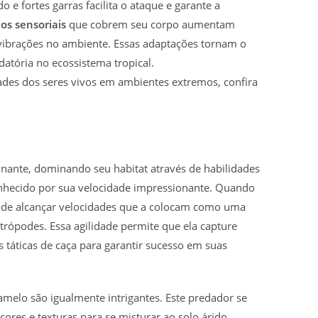
e fortes garras facilita o ataque e garante a
os sensoriais
que cobrem seu corpo aumentam
 vibrações no ambiente. Essas adaptações tornam o
atória no ecossistema tropical.
ades dos seres vivos em ambientes extremos, confira
nante, dominando seu habitat através de habilidades
conhecido por sua velocidade impressionante. Quando
ode alcançar velocidades que a colocam como uma
rtrópodes. Essa agilidade permite que ela capture
s táticas de caça para garantir sucesso em suas
melo são igualmente intrigantes. Este predador se
ores e texturas para se misturar ao solo árido.