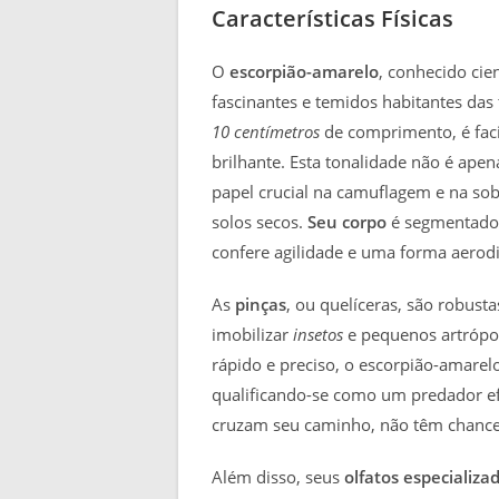
Características Físicas
O
escorpião-amarelo
, conhecido cie
fascinantes e temidos habitantes das t
10 centímetros
de comprimento, é faci
brilhante. Esta tonalidade não é ape
papel crucial na camuflagem e na sobr
solos secos.
Seu corpo
é segmentado,
confere agilidade e uma forma aerod
As
pinças
, ou quelíceras, são robust
imobilizar
insetos
e pequenos artrópo
rápido e preciso, o escorpião-amare
qualificando-se como um predador ef
cruzam seu caminho, não têm chance 
Além disso, seus
olfatos especializa