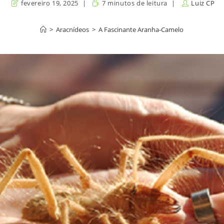
fevereiro 19, 2025
7 minutos de leitura
Luiz CP
>
Aracnídeos
>
A Fascinante Aranha-Camelo