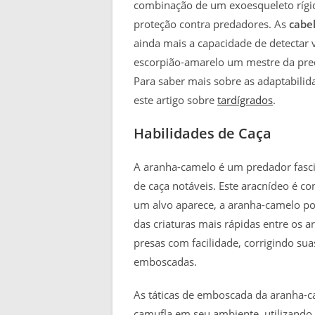
combinação de um exoesqueleto rígido 
proteção contra predadores. As
cabel
ainda mais a capacidade de detectar
escorpião-amarelo um mestre da pred
Para saber mais sobre as adaptabilid
este artigo sobre
tardígrados
.
Habilidades de Caça
A aranha-camelo é um predador fasci
de caça notáveis. Este aracnídeo é 
um alvo aparece, a aranha-camelo p
das criaturas mais rápidas entre os a
presas com facilidade, corrigindo sua
emboscadas.
As táticas de emboscada da aranha-ca
camufla em seu ambiente, utilizando c