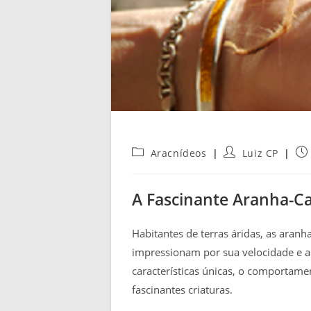
Categoria
Autor
Pos
Aracnídeos
Luiz CP
do
do
pub
post:
post:
A Fascinante Aranha-C
Habitantes de terras áridas, as ara
impressionam por sua velocidade e a
características únicas, o comportame
fascinantes criaturas.