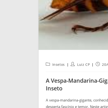
Categoria
Autor
Post
Insetos
Luiz CP
20/
do
do
public
post:
post:
A Vespa-Mandarina-Gi
Inseto
A vespa-mandarina-gigante, conhecida 
desperta fascínio e temor. Neste artig