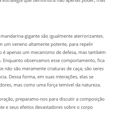
a estratégia que demonstra não apenas poder, mas
-mandarina-gigante são igualmente aterrorizantes.
tam um veneno altamente potente, para repelir
 não é apenas um mecanismo de defesa, mas também
as. Enquanto observamos esse comportamento, fica
e não são meramente criaturas de caça; são seres
ia. Dessa forma, em suas interações, elas se
ores, mas como uma força temível da natureza.
ação, preparamo-nos para discutir a composição
e e seus efeitos devastadores sobre o corpo