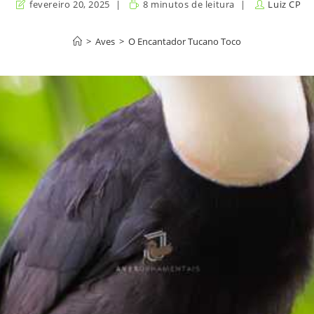
fevereiro 20, 2025
8 minutos de leitura
Luiz CP
>
Aves
>
O Encantador Tucano Toco