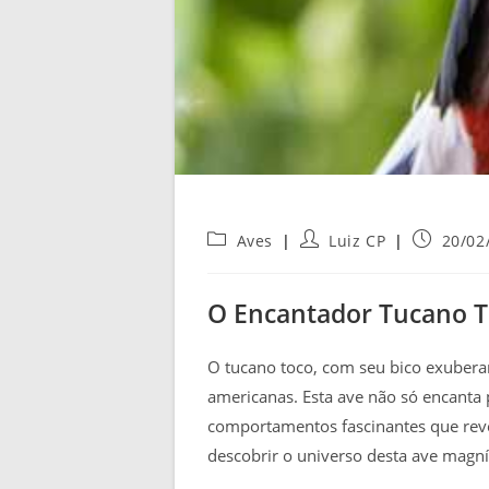
Categoria
Autor
Post
Aves
Luiz CP
20/02
do
do
publicado
post:
post:
O Encantador Tucano 
O tucano toco, com seu bico exuberant
americanas. Esta ave não só encanta
comportamentos fascinantes que reve
descobrir o universo desta ave magníf