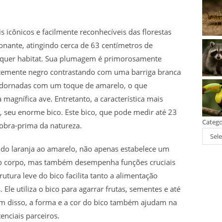
 icônicos e facilmente reconhecíveis das florestas
nante, atingindo cerca de 63 centímetros de
lquer habitat. Sua plumagem é primorosamente
temente negro contrastando com uma barriga branca
 adornadas com um toque de amarelo, o que
magnífica ave. Entretanto, a característica mais
, seu enorme bico. Este bico, que pode medir até 23
Catego
obra-prima da natureza.
Sele
i do laranja ao amarelo, não apenas estabelece um
do corpo, mas também desempenha funções cruciais
utura leve do bico facilita tanto a alimentação
Ele utiliza o bico para agarrar frutas, sementes e até
ém disso, a forma e a cor do bico também ajudam na
enciais parceiros.