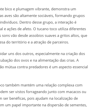
nte bico e plumagem vibrante, demonstra um
tas aves são altamente sociáveis, formando grupos
 indivíduos. Dentro desse grupo, a interação é
 e ações de afeto. O tucano toco utiliza diferentes
 sons vão desde assobios suaves a gritos altos, que
sa do território e a atração de parceiros.
idar uns dos outros, especialmente na criação dos
ncubação dos ovos e na alimentação das crias. A
eção mútua contra predadores é um aspecto essencial
no toco também mantém uma relação complexa com
podem ser vistos forrageando junto com macacos ou
m ser benéficas, pois ajudam na localização de
m um papel importante na dispersão de sementes,