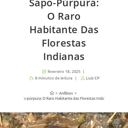
Sapo-Púrpura:
O Raro
Habitante Das
Florestas
Indianas
fevereiro 18, 2025
8 minutos de leitura
Luiz CP
>
Anfíbios
>
Sapo-púrpura: O Raro Habitante das Florestas Indianas