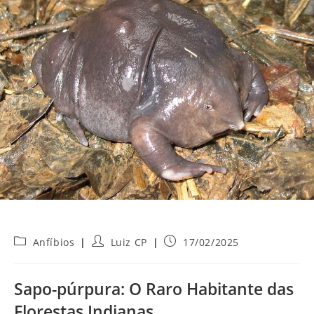
Categoria
Autor
Post
Anfíbios
Luiz CP
17/02/2025
do
do
publicado:
post:
post:
Sapo-púrpura: O Raro Habitante das
Florestas Indianas