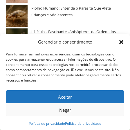
Piolho Humano: Entenda o Parasita Que Afeta
Crianças e Adolescentes
Libélulas: Fascinantes Anisópteros da Ordem dos
Odonatos
Gerenciar o consentimento
Categorias
Para fornecer as melhores experiências, usamos tecnologias como
cookies para armazenar e/ou acessar informações do dispositivo. O
Selecionar Categoria
consentimento para essas tecnologias nos permitirá processar dados
como comportamento de navegação ou IDs exclusivos neste site. Não
consentir ou retirar o consentimento pode afetar negativamente certos
recursos e funções.
Aceitar
Negar
Política de privacidade
Termos de uso
Disclaimer
Política de privacidade
Política de privacidade
Direitos reservados à Natureza Incomum