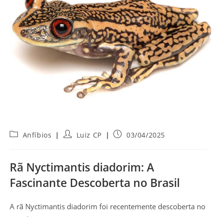
Categoria
Autor
Post
Anfíbios
Luiz CP
03/04/2025
do
do
publicado:
post:
post:
Rã Nyctimantis diadorim: A
Fascinante Descoberta no Brasil
A rã Nyctimantis diadorim foi recentemente descoberta no