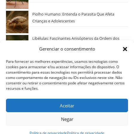
Piolho Humano: Entenda o Parasita Que Afeta
Crianças e Adolescentes
Libélulas: Fascinantes Anisópteros da Ordem dos
Odonatos
Gerenciar o consentimento
Categorias
Para fornecer as melhores experiências, usamos tecnologias como
cookies para armazenar e/ou acessar informações do dispositivo. O
Selecionar Categoria
consentimento para essas tecnologias nos permitirá processar dados
como comportamento de navegação ou IDs exclusivos neste site. Não
consentir ou retirar o consentimento pode afetar negativamente certos
recursos e funções.
Aceitar
Negar
Política de privacidade
Termos de uso
Disclaimer
Política de privacidade
Política de privacidade