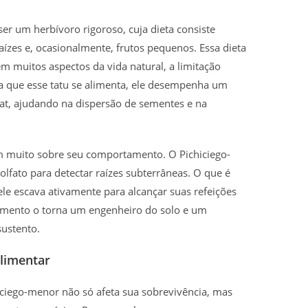
er um herbívoro rigoroso, cuja dieta consiste
aízes e, ocasionalmente, frutos pequenos. Essa dieta
m muitos aspectos da vida natural, a limitação
a que esse tatu se alimenta, ele desempenha um
itat, ajudando na dispersão de sementes e na
am muito sobre seu comportamento. O Pichiciego-
olfato para detectar raízes subterrâneas. O que é
ele escava ativamente para alcançar suas refeições
limento o torna um engenheiro do solo e um
sustento.
limentar
iego-menor não só afeta sua sobrevivência, mas