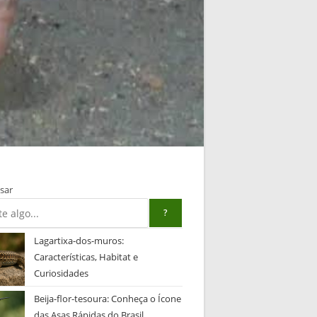
sar
?
Lagartixa-dos-muros:
Características, Habitat e
Curiosidades
Beija-flor-tesoura: Conheça o Ícone
das Asas Rápidas do Brasil