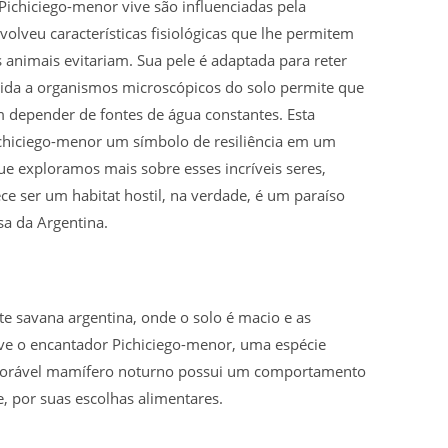
Pichiciego-menor vive são influenciadas pela
volveu características fisiológicas que lhe permitem
animais evitariam. Sua pele é adaptada para reter
gida a organismos microscópicos do solo permite que
m depender de fontes de água constantes. Esta
chiciego-menor um símbolo de resiliência em um
e exploramos mais sobre esses incríveis seres,
e ser um habitat hostil, na verdade, é um paraíso
sa da Argentina.
e savana argentina, onde o solo é macio e as
ive o encantador Pichiciego-menor, uma espécie
 adorável mamífero noturno possui um comportamento
, por suas escolhas alimentares.