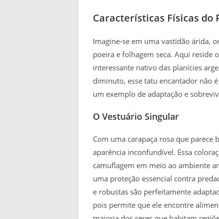
Características Físicas do
Imagine-se em uma vastidão árida, 
poeira e folhagem seca. Aqui reside
interessante nativo das planícies ar
diminuto, esse tatu encantador não
um exemplo de adaptação e sobreviv
O Vestuário Singular
Com uma carapaça rosa que parece br
aparência inconfundível. Essa colora
camuflagem em meio ao ambiente are
uma proteção essencial contra predad
e robustas são perfeitamente adaptada
pois permite que ele encontre alimen
maioria dos seres que habitam regiõe