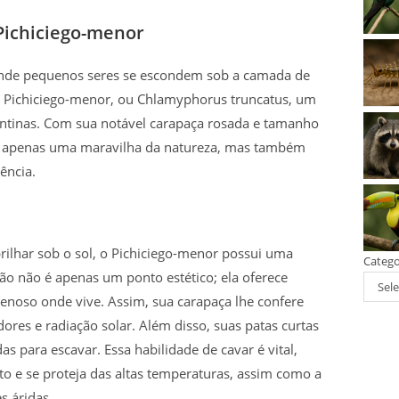
 Pichiciego-menor
onde pequenos seres se escondem sob a camada de
 o Pichiciego-menor, ou Chlamyphorus truncatus, um
gentinas. Com sua notável carapaça rosada e tamanho
 é apenas uma maravilha da natureza, mas também
ência.
ilhar sob o sol, o Pichiciego-menor possui uma
Catego
ção não é apenas um ponto estético; ela oferece
Sele
noso onde vive. Assim, sua carapaça lhe confere
ores e radiação solar. Além disso, suas patas curtas
s para escavar. Essa habilidade de cavar é vital,
to e se proteja das altas temperaturas, assim como a
s áridas.