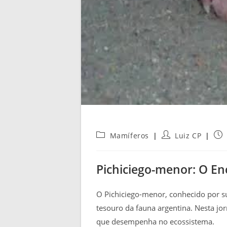
Categoria
Autor
Pos
Mamíferos
Luiz CP
do
do
pub
post:
post:
Pichiciego-menor: O En
O Pichiciego-menor, conhecido por 
tesouro da fauna argentina. Nesta jor
que desempenha no ecossistema.