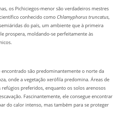
nas, os Pichiciegos-menor são verdadeiros mestres
, científico conhecido como
Chlamyphorus truncatus
,
e semiáridas do país, um ambiente que à primeira
 ele prospera, moldando-se perfeitamente às
nicos.
 é encontrado são predominantemente o norte da
za, onde a vegetação xerófila predomina. Áreas de
 refúgios preferidos, enquanto os solos arenosos
 escavação. Fascinantemente, ele consegue encontrar
par do calor intenso, mas também para se proteger