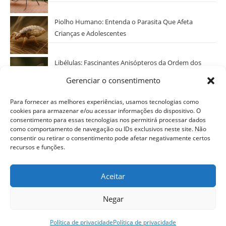
Piolho Humano: Entenda o Parasita Que Afeta
Crianças e Adolescentes
Libélulas: Fascinantes Anisópteros da Ordem dos
Odonatos
Gerenciar o consentimento
Categorias
Para fornecer as melhores experiências, usamos tecnologias como
cookies para armazenar e/ou acessar informações do dispositivo. O
Selecionar Categoria
consentimento para essas tecnologias nos permitirá processar dados
como comportamento de navegação ou IDs exclusivos neste site. Não
consentir ou retirar o consentimento pode afetar negativamente certos
recursos e funções.
Aceitar
Negar
Política de privacidade
Termos de uso
Disclaimer
Política de privacidade
Política de privacidade