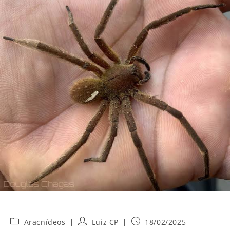
Categoria
Autor
Post
Aracnídeos
Luiz CP
18/02/2025