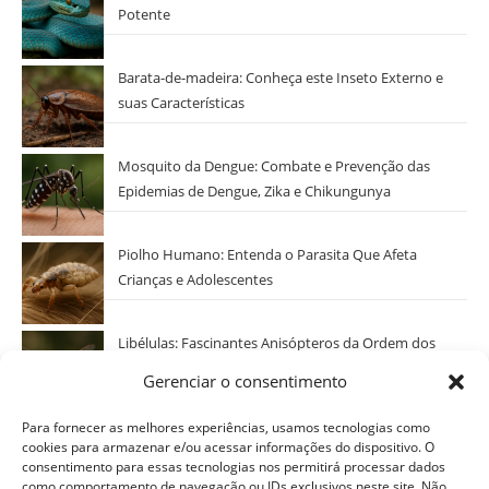
Potente
Barata-de-madeira: Conheça este Inseto Externo e
suas Características
Mosquito da Dengue: Combate e Prevenção das
Epidemias de Dengue, Zika e Chikungunya
Piolho Humano: Entenda o Parasita Que Afeta
Crianças e Adolescentes
Libélulas: Fascinantes Anisópteros da Ordem dos
Odonatos
Gerenciar o consentimento
Categorias
Para fornecer as melhores experiências, usamos tecnologias como
cookies para armazenar e/ou acessar informações do dispositivo. O
Selecionar Categoria
consentimento para essas tecnologias nos permitirá processar dados
como comportamento de navegação ou IDs exclusivos neste site. Não