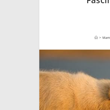
Fasci
>
Mamí