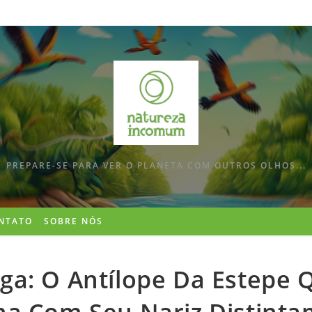
PREPARE-SE PARA VER O PLANETA COM OUTROS OLHOS...
NTATO
SOBRE NÓS
iga: O Antílope Da Estepe 