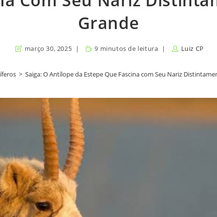
na Com Seu Nariz Distint
Grande
março 30, 2025
9 minutos de leitura
Luiz CP
feros
>
Saiga: O Antílope da Estepe Que Fascina com Seu Nariz Distintam