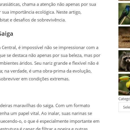
eurasiáticas, chama a atenção não apenas por sua
sua importância ecológica. Neste artigo,
bitat e desafios de sobrevivência.
Saiga
a Central, é impossível não se impressionar com a
 que se destaca não apenas por sua beleza, mas por
mbientes áridos. Seu nariz grande e flexível não é
ca; na verdade, é uma obra-prima da evolução,
 sobreviver em condições extremas.
Catego
adeiras maravilhas do saiga. Com um formato
Sele
enha um papel vital. Ao inalar, suas narinas se
quecendo-o, o que é especialmente importante em
estrutura é capaz de filtrar a poeira e outras