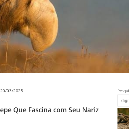
t
20/03/2025
Pesqui
licado:
stepe Que Fascina com Seu Nariz