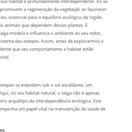
 sua habitat é profundamente interdependente. Ao se
es promovem a regeneração da vegetação ao favorecer
s, essencial para o equilíbrio ecológico da região.
os animais que dependem dessas plantas. É
aiga modela e influencia o ambiente ao seu redor,
sistema das estepes. Assim, antes de explorarmos o
vidente que seu comportamento e habitat estão
ital.
stepes se estendem sob o sol escaldante, um
Aqui, no seu habitat natural, o saiga não é apenas
ro arquétipo da interdependência ecológica. Este
esempenha um papel vital na manutenção da saúde de
es