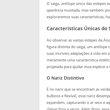
O saiga, antílope único das estepes 
aparência inusitada, mas também por 
exploraremos suas características, ha
Características Únicas do 
Ao observar as vastas estepes da Ási
figura distinta do saiga, um antílope
suas incríveis adaptações à vida em a
meramente uma característica estéti
projetada para ajudar essa espécie a
O Nariz Distintivo
É no nariz que se encontram as verd
bulboso e flexível, esse nariz desemp
expandem, capturando o ar seco e a
climas frios e secos. Além disso, essa 