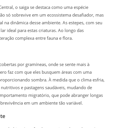
 Central, o saiga se destaca como uma espécie
e não só sobrevive em um ecossistema desafiador, mas
 na dinâmica desse ambiente. As estepes, com seu
lar ideal para estas criaturas. Ao longo das
teração complexa entre fauna e flora.
 cobertas por gramíneas, onde se sente mais à
evero faz com que eles busquem áreas com uma
proporcionando sombra. À medida que o clima esfria,
 nutritivos e pastagens saudáveis, mudando de
comportamento migratório, que pode abranger longas
obrevivência em um ambiente tão variável.
te