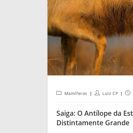
Categoria
Autor
Pos
Mamíferos
Luiz CP
do
do
pub
post:
post:
Saiga: O Antílope da E
Distintamente Grande