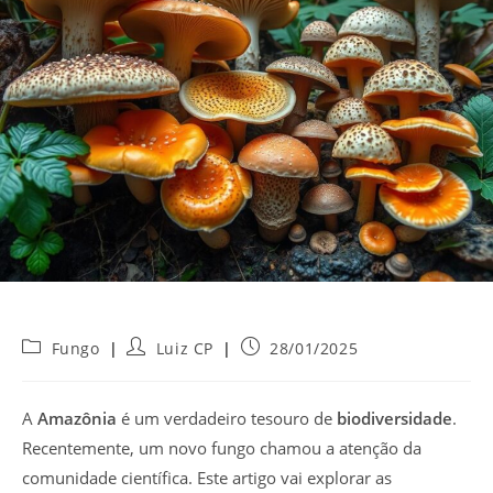
Categoria
Autor
Post
Fungo
Luiz CP
28/01/2025
do
do
publicado:
post:
post:
A
Amazônia
é um verdadeiro tesouro de
biodiversidade
.
Recentemente, um novo fungo chamou a atenção da
comunidade científica. Este artigo vai explorar as