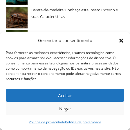
Barata-de-madeira: Conheça este Inseto Externo e
suas Características
Mosquito da Dengue: Combate e Prevenção das
Gerenciar o consentimento
Epidemias de Dengue, Zika e Chikungunya
Para fornecer as melhores experiências, usamos tecnologias como
Piolho Humano: Entenda o Parasita Que Afeta
cookies para armazenar e/ou acessar informações do dispositivo. O
consentimento para essas tecnologias nos permitirá processar dados
Crianças e Adolescentes
como comportamento de navegação ou IDs exclusivos neste site. Não
consentir ou retirar o consentimento pode afetar negativamente certos
recursos e funções.
Libélulas: Fascinantes Anisópteros da Ordem dos
Odonatos
Aceitar
Categorias
Negar
Selecionar Categoria
Política de privacidade
Política de privacidade