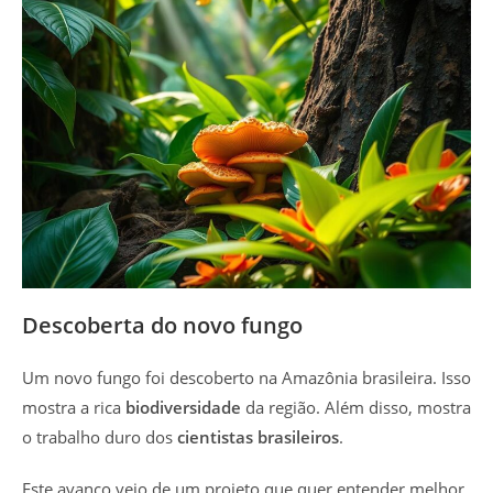
Descoberta do novo fungo
Um novo fungo foi descoberto na Amazônia brasileira. Isso
mostra a rica
biodiversidade
da região. Além disso, mostra
o trabalho duro dos
cientistas brasileiros
.
Este avanço veio de um projeto que quer entender melhor