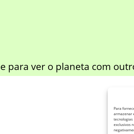
e para ver o planeta com outro
Pesqui
Para fornec
カテゴ
armazenar e
tecnologias
カテ
exclusivos n
negativamen