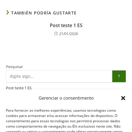
TAMBIÉN PODRÍA GUSTARTE
Post teste 1 ES
21/01/2026
Pesquisar
?
Post teste 1 ES
Gerenciar o consentimento
em espanhol
Para fornecer as melhores experiências, usamos tecnologias como
cookies para armazenar e/ou acessar informações do dispositivo. O
Categorías
consentimento para essas tecnologias nos permitirá processar dados
como comportamento de navegação ou IDs exclusivos neste site. Não
Seleccionar Categoría
consentir ou retirar o consentimento pode afetar negativamente certos