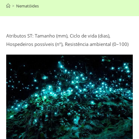
>
Nematóides
Atributos ST: Tamanho (mm), Ciclo de vida (dias),
Hospedeiros possíveis (nº), Resistência ambiental (0–100)